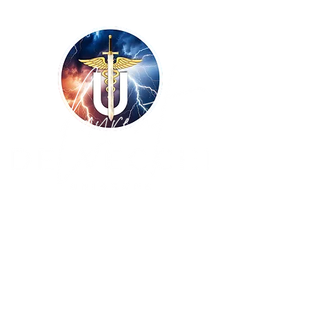
Copyright ©
2009-2026
UNISSONS - Laurent
De Vecchi :: tous droits réservés ! Site
réalisé par
BLUE WINGS Diffusion