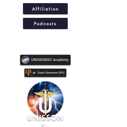
Affiliation
Podcasts
UNISSONS©
UNISSON
S
©