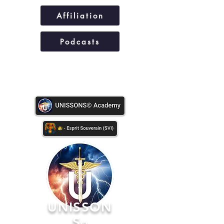
Affiliation
Podcasts
UNISSONS©
UNISSON
S
©