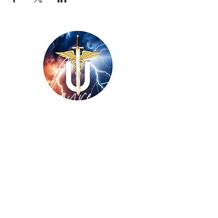
Copyright ©
2009-2026
UNISSONS - Laurent
De Vecchi :: tous droits réservés ! Site
réalisé par
BLUE WINGS Diffusion