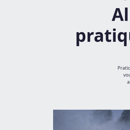
Al
pratiq
Prati
vou
a