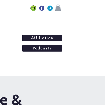
Affiliation
Podcasts
ations
BLOG
Plus...
xe &