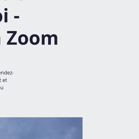
i -
ia Zoom
endez-
t et
du