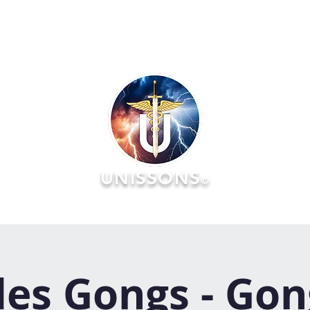
UNISSONS
©
RATOIRES
FORMATIONS
ÉVÉNEMENTS :: AGENDA & Réserv
des Gongs - Gon