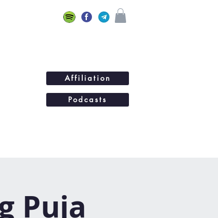
Affiliation
Podcasts
ations
BLOG
Plus...
g Puja