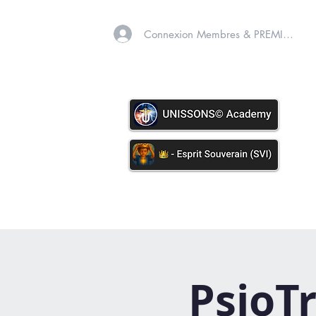
Connexion Membres & PREMIUM
A PROPOS
SOINS VIB
PsioTr