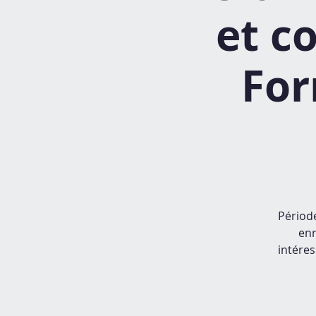
et c
For
Période
enr
intéres