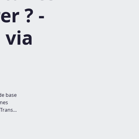
r ? -
 via
 de base
nnes
Trans...