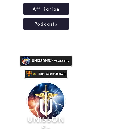
Affiliation
Podcasts
UNISSONS©
UNISSON
S
©