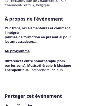
La Thébaïde, Rue de Chaumont 3, 1325
Chaumont-Gistoux, Belgique
À propos de l'événement
PsioTrans, les élémentaires et comment
l'intégrer
Journée de formation en présentiel pour
les ambassadeurs...
Au programme
:
Différences entre Sonothérapie (soin
par les sons), Musicothérapie & Musique
Thérapeutique
Comprendre de quoi
sont fait ces différents métiers, leur
complémentarité et où se situe la
pratique PsioTrans dans le cadre légal.
L'Univers des Vibrations, les
élémentaires…
Comprendre comment
Partager cet événement
fonctionne notre cerveau en termes
d’ondes et de vibrations, les différents
états vibratoires du cerveau (beta, alpha,