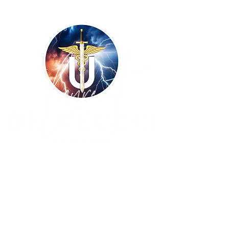
Copyright ©
2009-2026
UNISSONS - Laurent
De Vecchi :: tous droits réservés ! Site
réalisé par
BLUE WINGS Diffusion