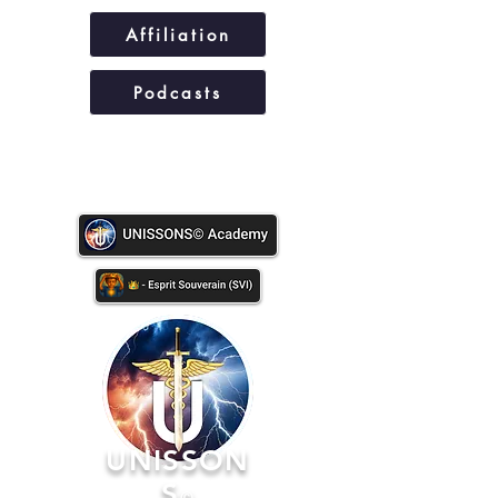
Affiliation
Podcasts
UNISSONS©
UNISSON
S
©