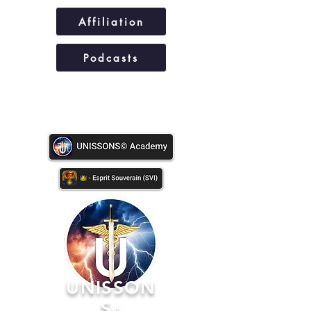
Affiliation
Podcasts
UNISSONS©
UNISSON
S
©