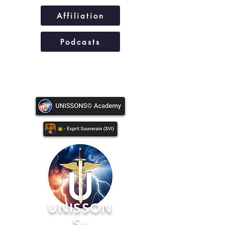
Affiliation
Podcasts
UNISSONS©
UNISSON
S
©