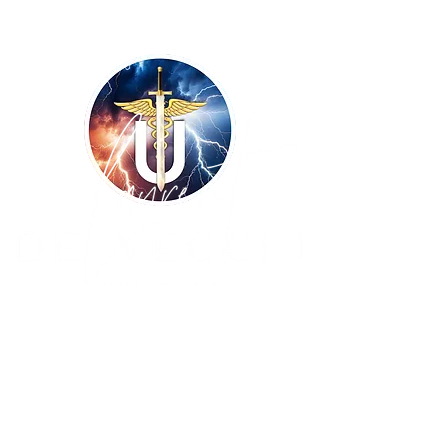
Copyright ©
2009-2026
UNISSONS - Laurent
De Vecchi :: tous droits réservés ! Site
réalisé par
BLUE WINGS Diffusion