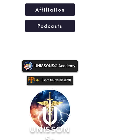
Affiliation
Podcasts
UNISSONS©
UNISSON
S
©