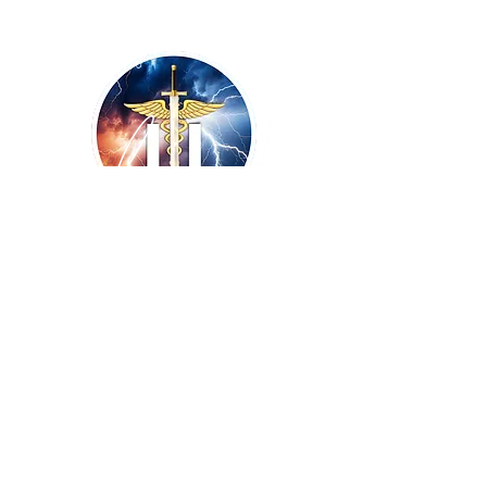
Copyright ©
2009-2026
UNISSONS - Laurent
De Vecchi :: tous droits réservés ! Site
réalisé par
BLUE WINGS Diffusion