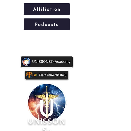
Affiliation
Podcasts
UNISSONS©
UNISSON
S
©