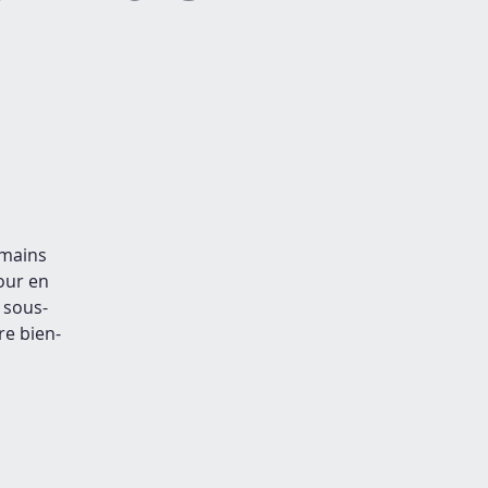
umains
our en
 sous-
re bien-