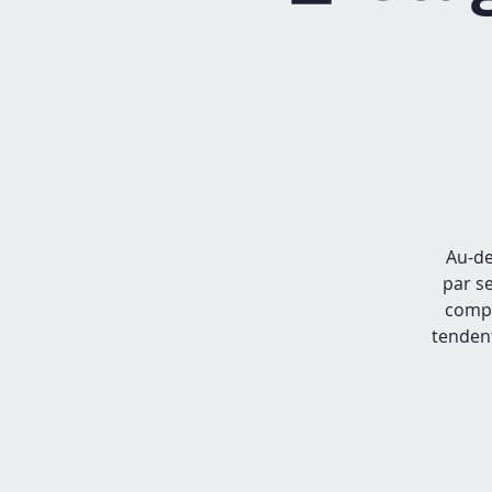
Au-de
par s
compr
tendent