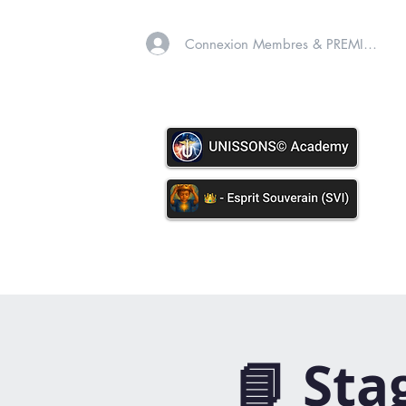
Connexion Membres & PREMIUM
A PROPOS
SOINS VIB
📘 Sta