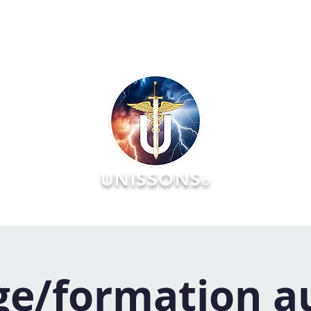
UNISSONS
©
RATOIRES
FORMATIONS
ÉVÉNEMENTS :: AGENDA & Réserv
ge/formation a