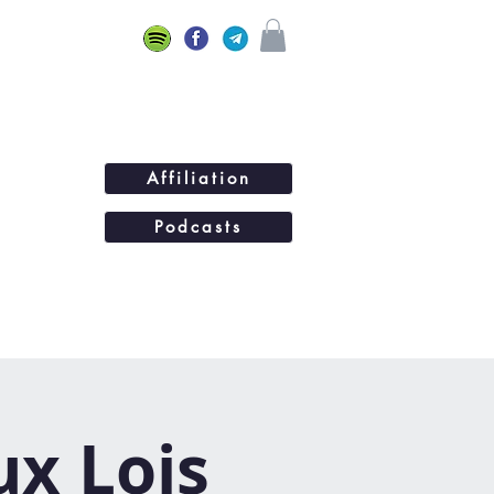
Affiliation
Podcasts
ations
BLOG
Plus...
ux Lois