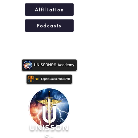
Affiliation
Podcasts
UNISSONS©
UNISSON
S
©