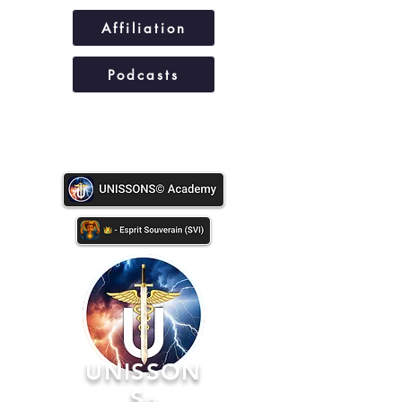
Affiliation
Podcasts
UNISSONS©
UNISSON
S
©