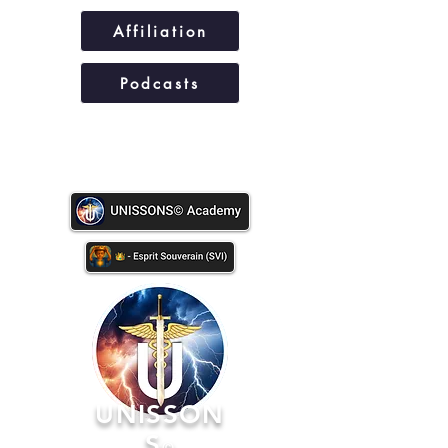
Affiliation
Podcasts
UNISSONS©
UNISSON
S
©