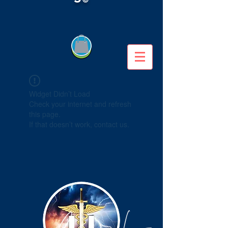
Widget Didn’t Load
Check your internet and refresh
this page.
If that doesn’t work, contact us.