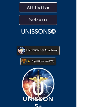
Affiliation
Podcasts
UNISSONS©
UNISSON
S
©