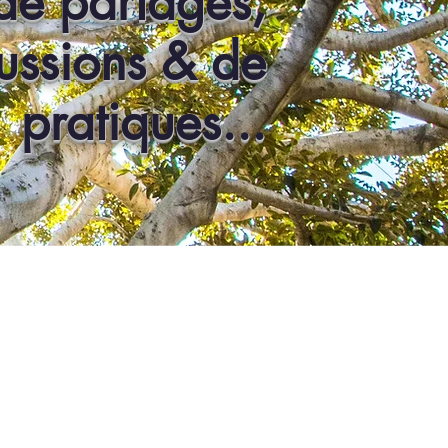
de partages,
ussions & de
pratiques...