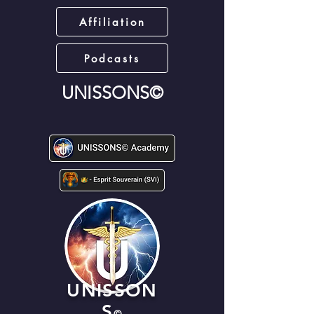
Affiliation
Podcasts
UNISSONS©
UNISSON
S
©