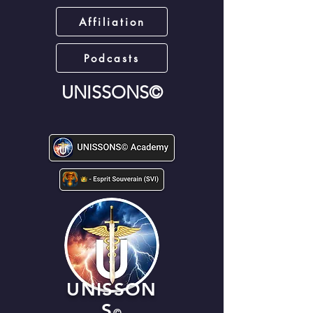
Affiliation
Podcasts
UNISSONS©
UNISSON
S
©