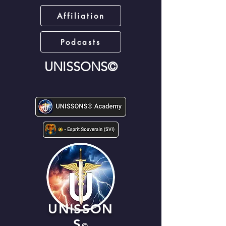
Affiliation
Podcasts
UNISSONS©
UNISSON
S
©