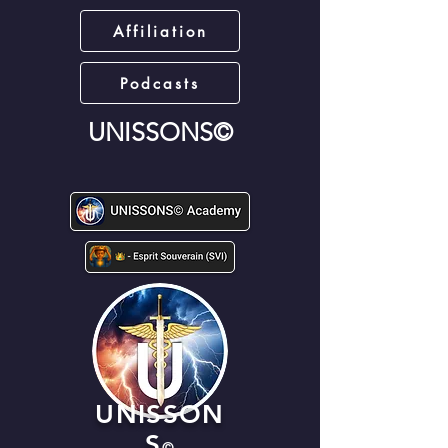
Affiliation
Podcasts
UNISSONS©
UNISSON
S
©