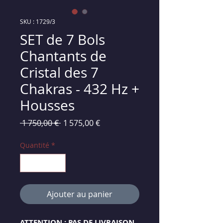
SKU : 1729/3
SET de 7 Bols
Chantants de
Cristal des 7
Chakras - 432 Hz +
Housses
Prix
Prix
 1 750,00 € 
1 575,00 €
original
promotionnel
Quantité
*
Ajouter au panier
ATTENTION : PAS DE LIVRAISON