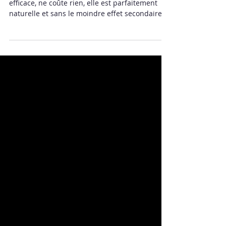
C’est une « pilule» extraordinaire. Elle est
efficace, ne coûte rien, elle est parfaitement
naturelle et sans le moindre effet secondaire.