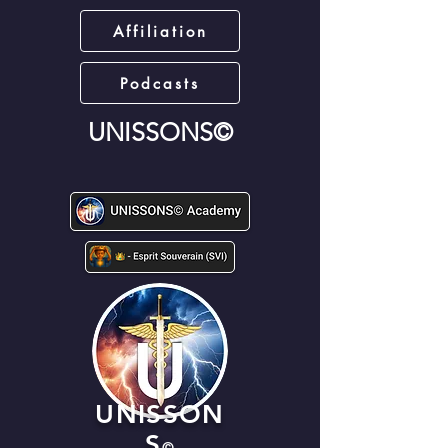
Affiliation
Podcasts
UNISSONS©
UNISSON
S
©