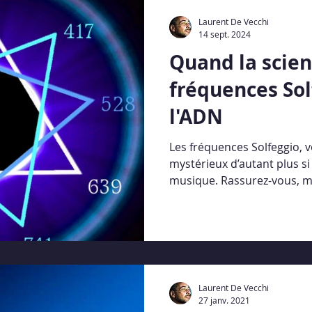
IUM
Replays Webinaires
La Lettre du Son©
Laurent De Vecchi
14 sept. 2024
Quand la scien
fréquences Sol
l'ADN
Les fréquences Solfeggio, v
mystérieux d’autant plus s
musique. Rassurez-vous, m
Laurent De Vecchi
27 janv. 2021