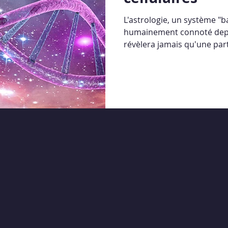
L'astrologie, un système "b
humainement connoté depu
révèlera jamais qu'une parti