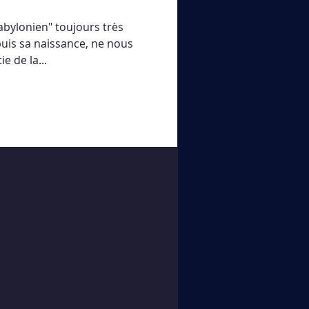
abylonien" toujours très
is sa naissance, ne nous
e de la...