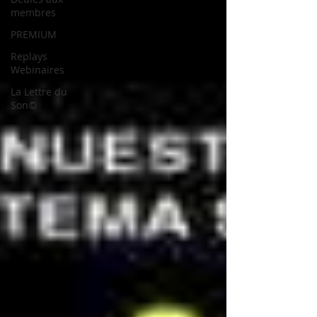
membres
PREMIUM
Replays
Webinaires
La Lettre du
Son©