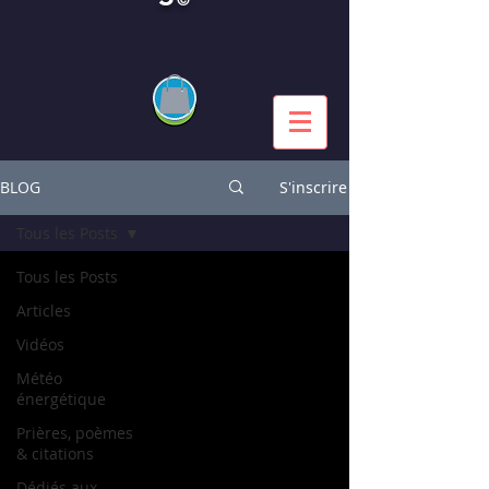
BLOG
S'inscrire
Tous les Posts
Tous les Posts
Articles
Vidéos
Météo
énergétique
Prières, poèmes
& citations
Dédiés aux