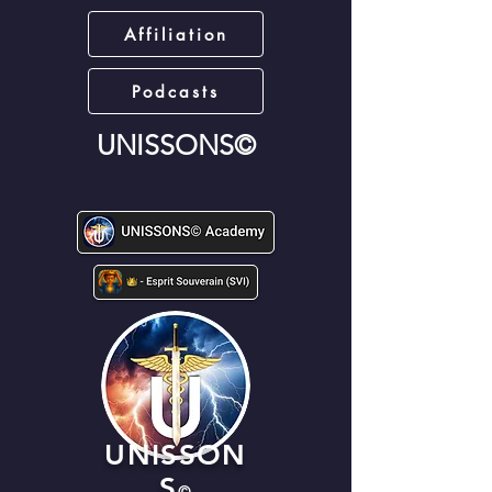
Affiliation
Podcasts
UNISSONS©
UNISSON
S
©