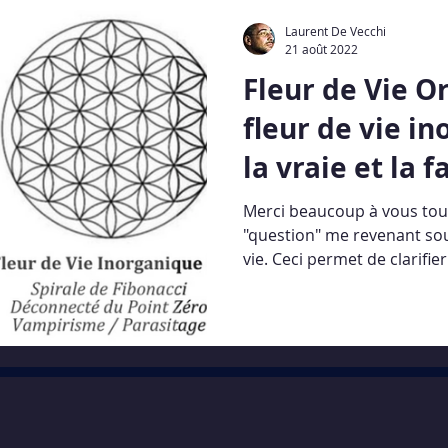
IUM
Replays Webinaires
La Lettre du Son©
Laurent De Vecchi
21 août 2022
Fleur de Vie O
fleur de vie in
la vraie et la f
Merci beaucoup à vous tout
"question" me revenant souv
vie. Ceci permet de clarifier