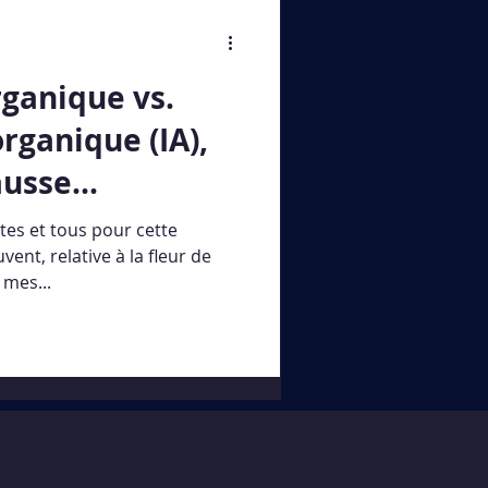
rganique vs.
organique (IA),
ausse...
es et tous pour cette
ent, relative à la fleur de
 mes...