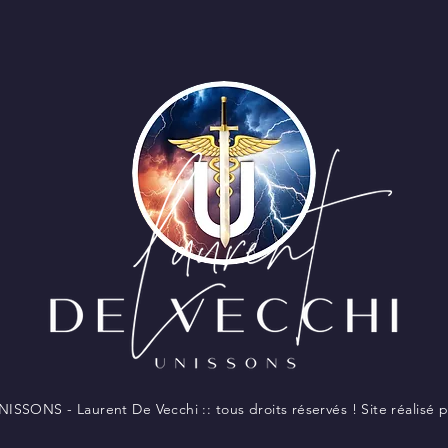
ISSONS - Laurent De Vecchi :: tous droits réservés ! Site réalisé 