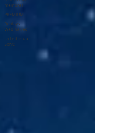
membres
PREMIUM
Replays
Webinaires
La Lettre du
Son©