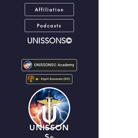
Affiliation
Podcasts
UNISSONS©
UNISSON
S
©