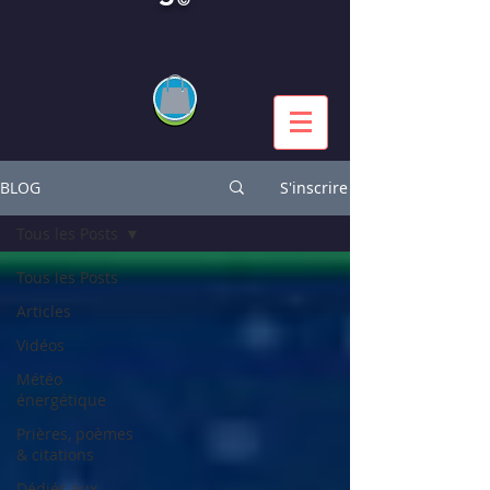
BLOG
S'inscrire
Tous les Posts
Tous les Posts
Articles
Vidéos
Météo
énergétique
Prières, poèmes
& citations
Dédiés aux