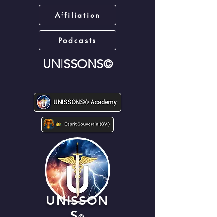
Affiliation
Podcasts
UNISSONS©
UNISSON
S
©