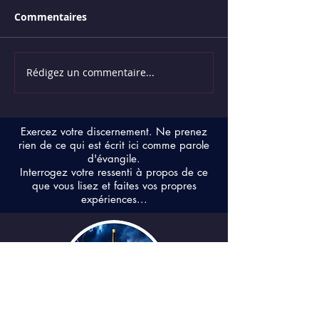
Commentaires
Rédigez un commentaire...
Les ondes du cerveau
Les Serpents d
humain
Sagesse
Exercez votre discernement. Ne prenez
rien de ce qui est écrit ici comme parole
d'évangile.
Interrogez votre ressenti à propos de ce
que vous lisez et faites vos propres
expériences...