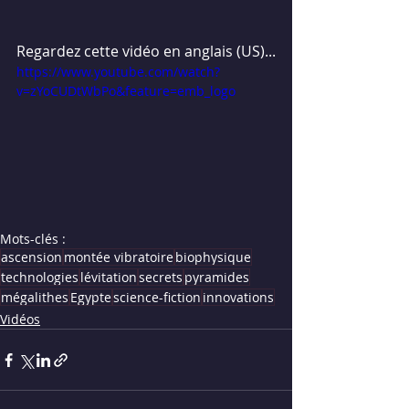
Regardez cette vidéo en anglais (US)...
https://www.youtube.com/watch?
v=zYoCUDtWbPo&feature=emb_logo
Mots-clés :
ascension
montée vibratoire
biophysique
technologies
lévitation
secrets
pyramides
mégalithes
Egypte
science-fiction
innovations
Vidéos