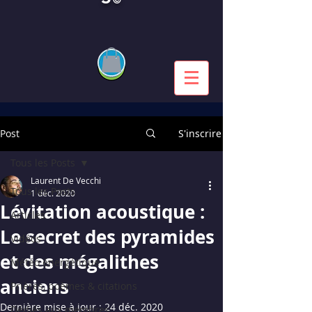
Post
S'inscrire
Tous les Posts
Laurent De Vecchi
Tous les Posts
1 déc. 2020
Lévitation acoustique :
Articles
Le secret des pyramides
Vidéos
et des mégalithes
Météo énergétique
anciens
Prières, poèmes & citations
Dernière mise à jour :
24 déc. 2020
Dédiés aux membres