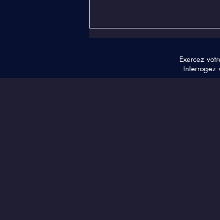
Exercez votr
Interrogez 
Les 5 manières les plus
sûres d’augmenter votre
fréquence vibratoire