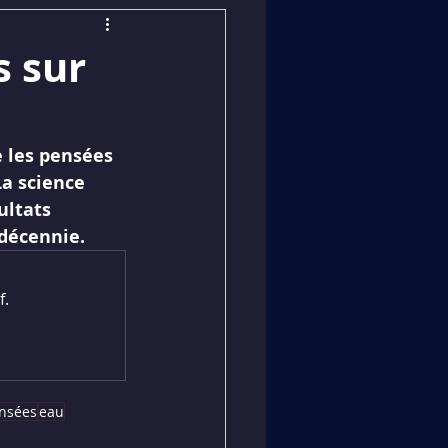
s sur
u
e les pensées 
a science 
ultats 
 décennie.
f.
nsées
eau