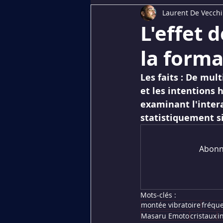
Laurent De Vecchi
Dédiés aux membres
PREMI
L'effet 
la forma
Les faits : De mul
et les intentions 
examinant l'intera
statistiquement si
Abonne
Mots-clés :
montée vibratoire
fréqu
Masaru Emoto
cristaux
i