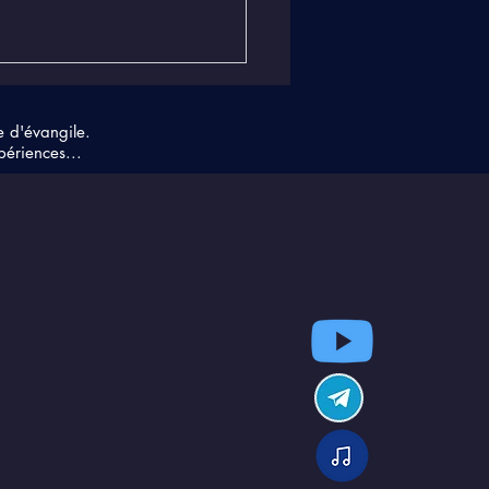
e d'évangile.
périences...
 reprogrammé par
mots, des sons, des
quences