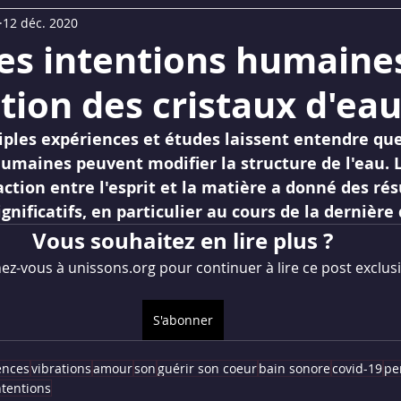
12 déc. 2020
UM
Replays Webinaires
La Lettre du Son©
des intentions humaine
tion des cristaux d'ea
tiples expériences et études laissent entendre qu
humaines peuvent modifier la structure de l'eau. L
ction entre l'esprit et la matière a donné des rés
gnificatifs, en particulier au cours de la dernière
Vous souhaitez en lire plus ?
z-vous à unissons.org pour continuer à lire ce post exclusi
S'abonner
ences
vibrations
amour
son
guérir son coeur
bain sonore
covid-19
pe
ntentions