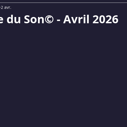
2 avr.
UM
Replays Webinaires
La Lettre du Son©
e du Son© - Avril 2026