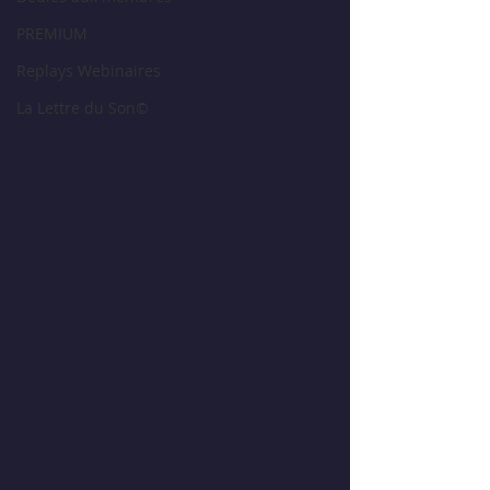
PREMIUM
Replays Webinaires
La Lettre du Son©