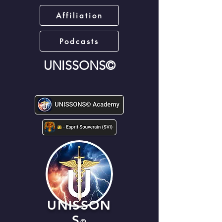
Affiliation
Podcasts
UNISSONS©
UNISSON
S
©