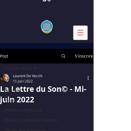
Post
S'inscrire
Tous les Posts
Laurent De Vecchi
Tous les Posts
15 juin 2022
La Lettre du Son© - Mi-
Articles
juin 2022
Vidéos
Météo énergétique
Prières, poèmes & citations
Dédiés aux membres