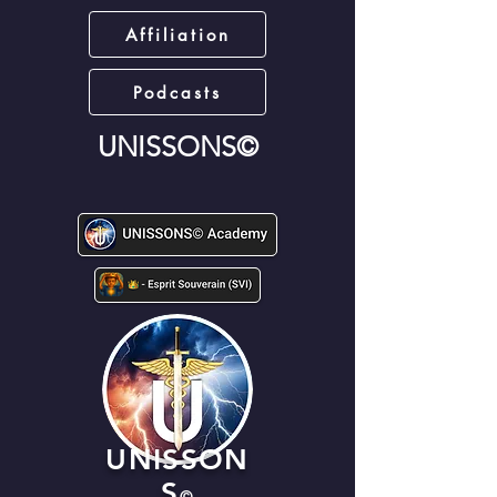
Affiliation
Podcasts
UNISSONS©
UNISSON
S
©