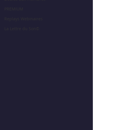
PREMIUM
Replays Webinaires
La Lettre du Son©