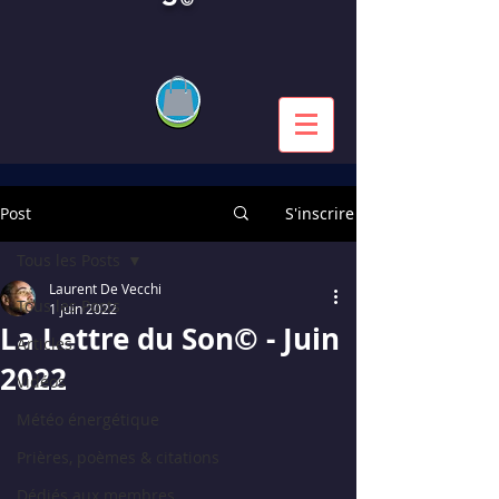
Post
S'inscrire
Tous les Posts
Laurent De Vecchi
Tous les Posts
1 juin 2022
La Lettre du Son© - Juin
Articles
2022
Vidéos
Météo énergétique
Prières, poèmes & citations
Dédiés aux membres