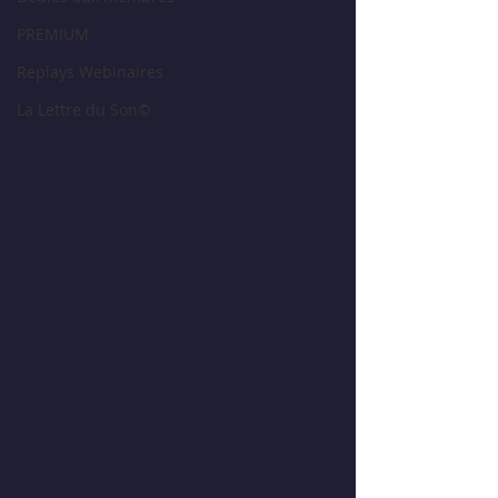
PREMIUM
Replays Webinaires
La Lettre du Son©