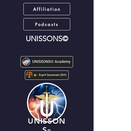
Affiliation
Podcasts
UNISSONS©
UNISSON
S
©