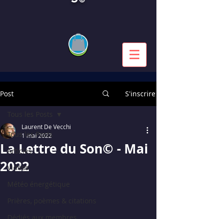
Post
S'inscrire
Tous les Posts
Laurent De Vecchi
Tous les Posts
1 mai 2022
La Lettre du Son© - Mai
Articles
2022
Vidéos
Météo énergétique
Prières, poèmes & citations
Dédiés aux membres