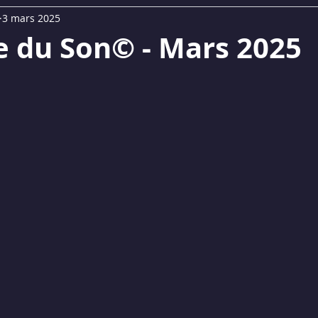
3 mars 2025
UM
Replays Webinaires
La Lettre du Son©
e du Son© - Mars 2025