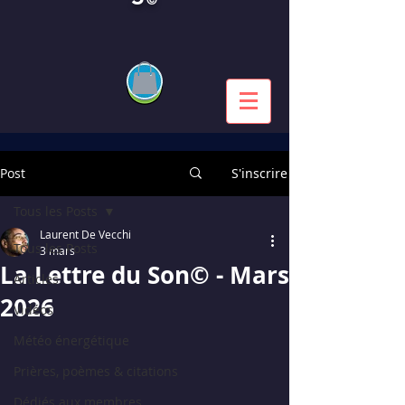
Post
S'inscrire
Tous les Posts
Laurent De Vecchi
Tous les Posts
3 mars
La Lettre du Son© - Mars
Articles
2026
Vidéos
Météo énergétique
Prières, poèmes & citations
Dédiés aux membres