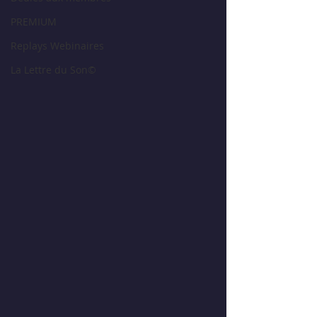
PREMIUM
Replays Webinaires
La Lettre du Son©