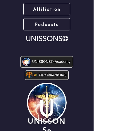
Affiliation
Podcasts
UNISSONS©
UNISSON
S
©