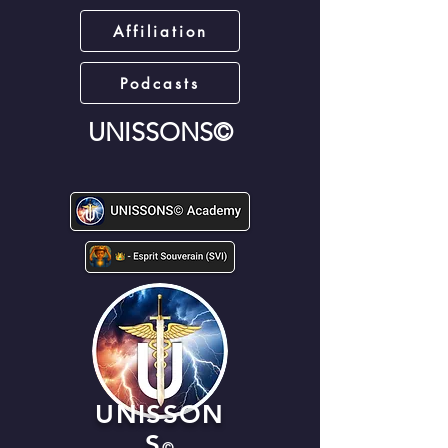
Affiliation
Podcasts
UNISSONS©
UNISSON
S
©