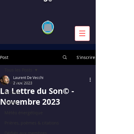
Post
S'inscrire
Tous les Posts
Laurent De Vecchi
Tous les Posts
2 nov. 2023
La Lettre du Son© -
Articles
Novembre 2023
Vidéos
Météo énergétique
Prières, poèmes & citations
Dédiés aux membres