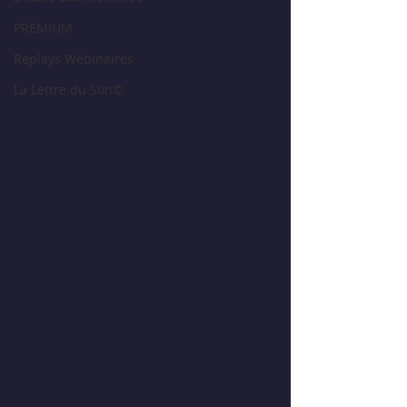
PREMIUM
Replays Webinaires
La Lettre du Son©